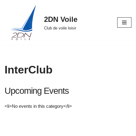
Aller
2DN Voile
au
Club de voile loisir
contenu
InterClub
Upcoming Events
<li>No events in this category</li>