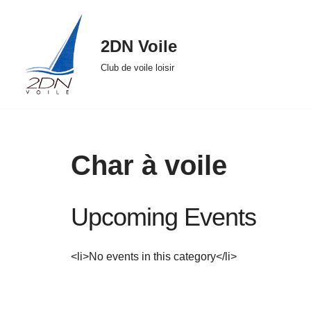
Aller
2DN Voile
au
Club de voile loisir
contenu
Char à voile
Upcoming Events
<li>No events in this category</li>